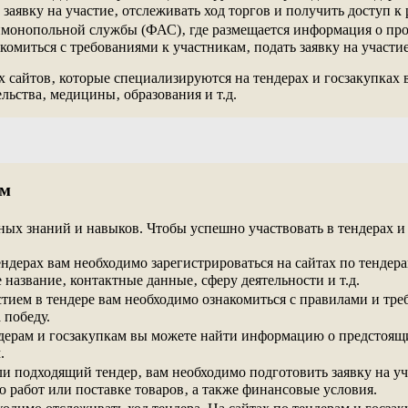
аявку на участие‚ отслеживать ход торгов и получить доступ к
монопольной службы (ФАС)‚ где размещается информация о пров
миться с требованиями к участникам‚ подать заявку на участие
 сайтов‚ которые специализируются на тендерах и госзакупках 
льства‚ медицины‚ образования и т.д.
ам
нных знаний и навыков. Чтобы успешно участвовать в тендерах 
тендерах вам необходимо зарегистрироваться на сайтах по тендер
название‚ контактные данные‚ сферу деятельности и т.д.
астием в тендере вам необходимо ознакомиться с правилами и тр
 победу.
ендерам и госзакупкам вы можете найти информацию о предстоящ
.
шли подходящий тендер‚ вам необходимо подготовить заявку на 
работ или поставке товаров‚ а также финансовые условия.