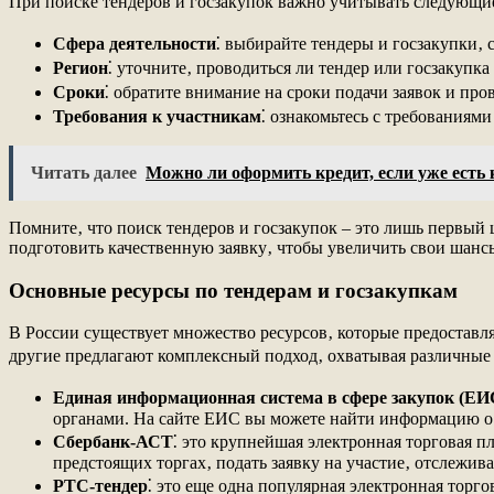
При поиске тендеров и госзакупок важно учитывать следующи
Сфера деятельности
⁚ выбирайте тендеры и госзакупки‚
Регион
⁚ уточните‚ проводиться ли тендер или госзакупка
Сроки
⁚ обратите внимание на сроки подачи заявок и про
Требования к участникам
⁚ ознакомьтесь с требованиями
Читать далее
Можно ли оформить кредит, если уже есть 
Помните‚ что поиск тендеров и госзакупок – это лишь первый 
подготовить качественную заявку‚ чтобы увеличить свои шансы
Основные ресурсы по тендерам и госзакупкам
В России существует множество ресурсов‚ которые предоставл
другие предлагают комплексный подход‚ охватывая различные 
Единая информационная система в сфере закупок (ЕИ
органами. На сайте ЕИС вы можете найти информацию о п
Сбербанк-АСТ
⁚ это крупнейшая электронная торговая 
предстоящих торгах‚ подать заявку на участие‚ отслежив
РТС-тендер
⁚ это еще одна популярная электронная торг