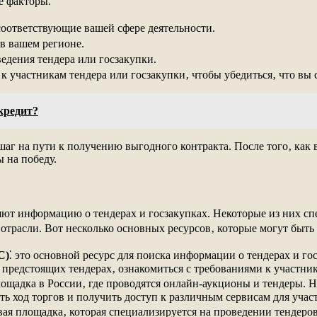
е факторы⁚
 соответствующие вашей сфере деятельности.
 в вашем регионе.
ведения тендера или госзакупки.
 к участникам тендера или госзакупки‚ чтобы убедиться‚ что вы 
кредит?
шаг на пути к получению выгодного контракта. После того‚ как
 на победу.
яют информацию о тендерах и госзакупках. Некоторые из них сп
отрасли. Вот несколько основных ресурсов‚ которые могут быть
С)
⁚ это основной ресурс для поиска информации о тендерах и 
редстоящих тендерах‚ ознакомиться с требованиями к участникам
площадка в России‚ где проводятся онлайн-аукционы и тендеры.
ать ход торгов и получить доступ к различным сервисам для учас
овая площадка‚ которая специализируется на проведении тендеро