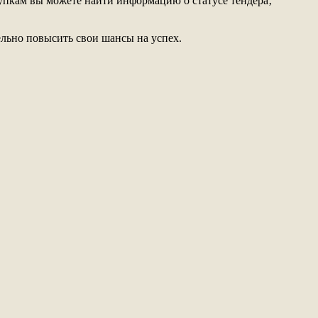
акупкам вы можете найти информацию о статусе тендера‚
ельно повысить свои шансы на успех.