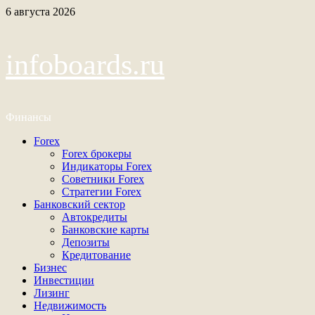
Перейти
6 августа 2026
к
содержимому
infoboards.ru
Финансы
Основное
Forex
меню
Forex брокеры
Индикаторы Forex
Советники Forex
Стратегии Forex
Банковский сектор
Автокредиты
Банковские карты
Депозиты
Кредитование
Бизнес
Инвестиции
Лизинг
Недвижимость