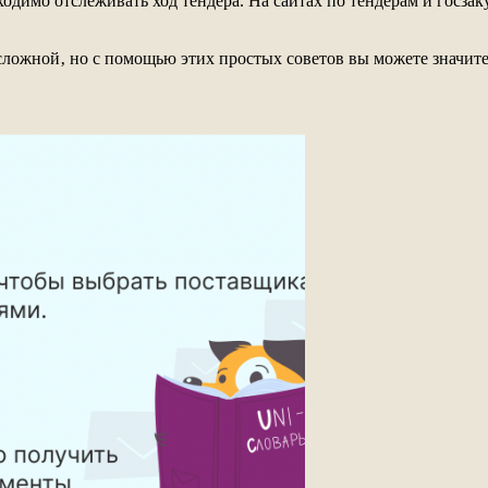
бходимо отслеживать ход тендера. На сайтах по тендерам и госз
 сложной‚ но с помощью этих простых советов вы можете значит