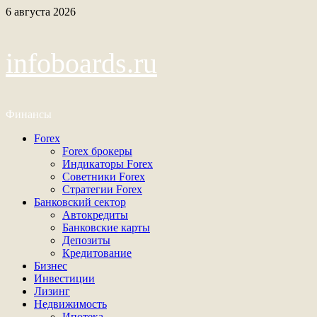
Перейти
6 августа 2026
к
содержимому
infoboards.ru
Финансы
Основное
Forex
меню
Forex брокеры
Индикаторы Forex
Советники Forex
Стратегии Forex
Банковский сектор
Автокредиты
Банковские карты
Депозиты
Кредитование
Бизнес
Инвестиции
Лизинг
Недвижимость
Ипотека