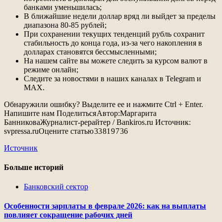
банками уменьшилась;
В ближайшие недели доллар вряд ли выйдет за пределы
диапазона 80-85 рублей;
При сохранении текущих тенденций рубль сохранит
стабильность до конца года, из-за чего накопления в
долларах становятся бессмысленными;
На нашем сайте вы можете следить за курсом валют в
режиме онлайн;
Следите за новостями в наших каналах в Telegram и
MAX.
Обнаружили ошибку? Выделите ее и нажмите Ctrl + Enter.
Напишите нам
Поделиться
Автор:
Маргарита
Банникова
Журналист-рерайтер / Bankiros.ru
Источник:
svpressa.ru
Оцените статью
33
81
9
7
36
Источник
Больше историй
Банковский сектор
Особенности зарплаты в феврале 2026: как на выплаты
повлияет сокращение рабочих дней