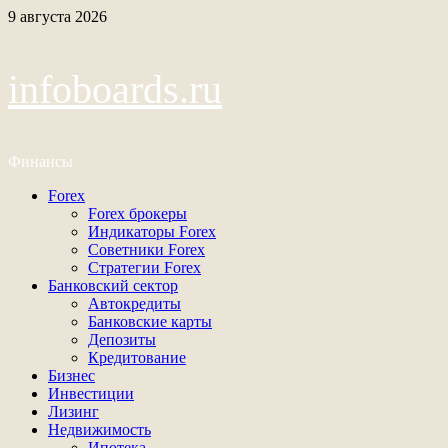
Перейти
9 августа 2026
к
содержимому
infoboards.ru
Финансы
Основное
Forex
меню
Forex брокеры
Индикаторы Forex
Советники Forex
Стратегии Forex
Банковский сектор
Автокредиты
Банковские карты
Депозиты
Кредитование
Бизнес
Инвестиции
Лизинг
Недвижимость
Ипотека