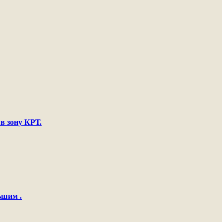
в зону КРТ.
ьшим .