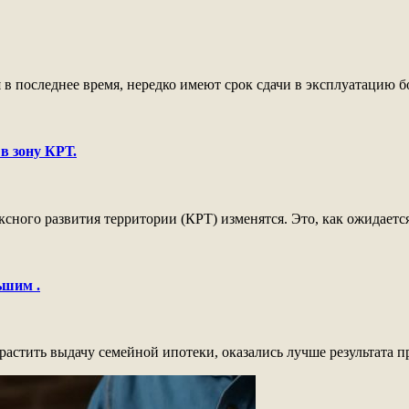
 последнее время, нередко имеют срок сдачи в эксплуатацию бол
в зону КРТ.
ного развития территории (КРТ) изменятся. Это, как ожидается,
ьшим .
астить выдачу семейной ипотеки, оказались лучше результата пре