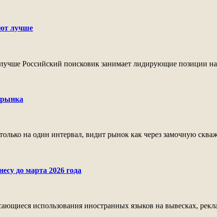
ают лучше
лучше Российский поисковик занимает лидирующие позиции на о
 рынка
лько на один интервал, видит рынок как через замочную скважи
есу до марта 2026 года
касающиеся использования иностранных языков на вывесках, рекл