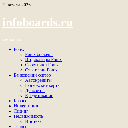
Перейти
7 августа 2026
к
содержимому
infoboards.ru
Финансы
Основное
Forex
меню
Forex брокеры
Индикаторы Forex
Советники Forex
Стратегии Forex
Банковский сектор
Автокредиты
Банковские карты
Депозиты
Кредитование
Бизнес
Инвестиции
Лизинг
Недвижимость
Ипотека
Тендеры