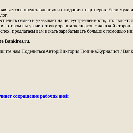
является в представлениях и ожиданиях партнеров. Если мужчи
лог.
еспечить семью и указывает на целеустремленность, что являетс
в котором вы узнаете точку зрения экспертов с женской стороны
спех, предлагаем вам начать зарабатывать больше с помощью ин
 Bankiros.ru.
пишите нам
Поделиться
Автор:
Виктория Тюпина
Журналист / Banki
лияет сокращение рабочих дней