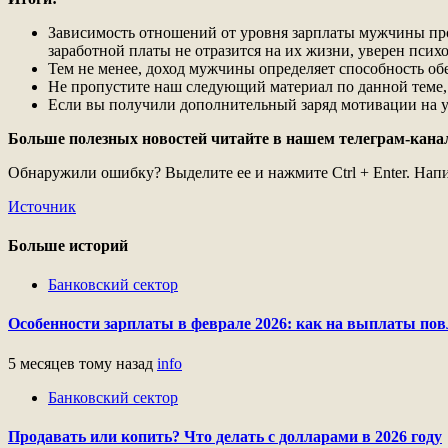
Зависимость отношений от уровня зарплаты мужчины про
заработной платы не отразится на их жизни, уверен психо
Тем не менее, доход мужчины определяет способность об
Не пропустите наш следующий материал по данной теме, 
Если вы получили дополнительный заряд мотивации на у
Больше полезных новостей читайте в нашем телеграм-канале
Обнаружили ошибку? Выделите ее и нажмите Ctrl + Enter. На
Источник
Больше историй
Банковский сектор
Особенности зарплаты в феврале 2026: как на выплаты пов
5 месяцев тому назад
info
Банковский сектор
Продавать или копить? Что делать с долларами в 2026 году