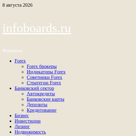
Перейти
8 августа 2026
к
содержимому
infoboards.ru
Финансы
Основное
Forex
меню
Forex брокеры
Индикаторы Forex
Советники Forex
Стратегии Forex
Банковский сектор
Автокредиты
Банковские карты
Депозиты
Кредитование
Бизнес
Инвестиции
Лизинг
Недвижимость