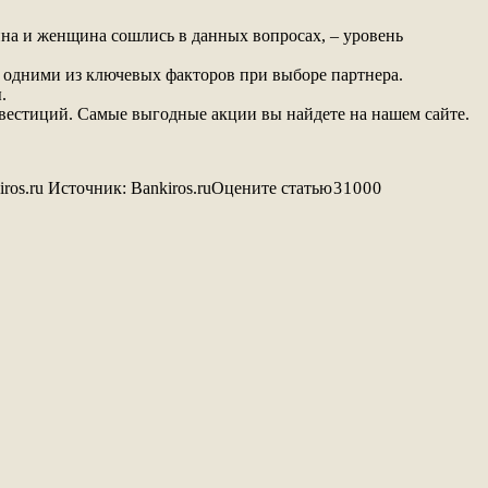
на и женщина сошлись в данных вопросах, – уровень
я одними из ключевых факторов при выборе партнера.
.
вестиций. Самые выгодные акции вы найдете на нашем сайте.
ros.ru
Источник:
Bankiros.ru
Оцените статью
3
1
0
0
0