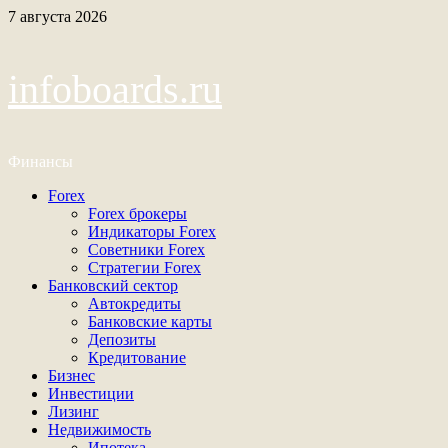
Перейти
7 августа 2026
к
содержимому
infoboards.ru
Финансы
Основное
Forex
меню
Forex брокеры
Индикаторы Forex
Советники Forex
Стратегии Forex
Банковский сектор
Автокредиты
Банковские карты
Депозиты
Кредитование
Бизнес
Инвестиции
Лизинг
Недвижимость
Ипотека