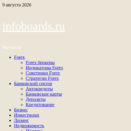
Перейти
9 августа 2026
к
содержимому
infoboards.ru
Финансы
Основное
Forex
меню
Forex брокеры
Индикаторы Forex
Советники Forex
Стратегии Forex
Банковский сектор
Автокредиты
Банковские карты
Депозиты
Кредитование
Бизнес
Инвестиции
Лизинг
Недвижимость
Ипотека