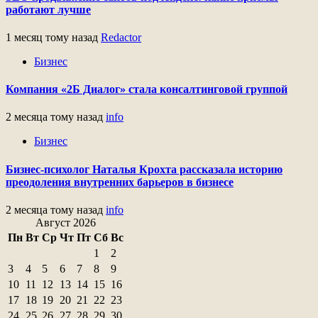
работают лучше
1 месяц тому назад
Redactor
Бизнес
Компания «2Б Диалог» стала консалтинговой группой
2 месяца тому назад
info
Бизнес
Бизнес-психолог Наталья Крохта рассказала историю
преодоления внутренних барьеров в бизнесе
2 месяца тому назад
info
Август 2026
Пн
Вт
Ср
Чт
Пт
Сб
Вс
1
2
3
4
5
6
7
8
9
10
11
12
13
14
15
16
17
18
19
20
21
22
23
24
25
26
27
28
29
30