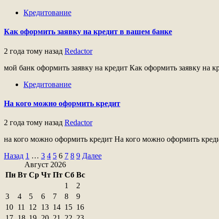
Кредитование
Как оформить заявку на кредит в вашем банке
2 года тому назад
Redactor
мой банк оформить заявку на кредит Как оформить заявку на кр
Кредитование
На кого можно оформить кредит
2 года тому назад
Redactor
на кого можно оформить кредит На кого можно оформить креди
Пагинация
Назад
1
…
3
4
5
6
7
8
9
Далее
Август 2026
записей
Пн
Вт
Ср
Чт
Пт
Сб
Вс
1
2
3
4
5
6
7
8
9
10
11
12
13
14
15
16
17
18
19
20
21
22
23