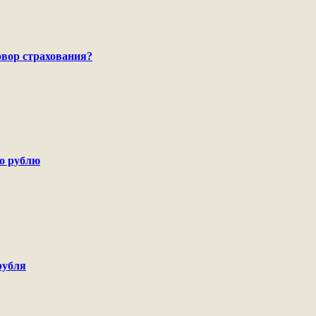
говор страхования?
по рублю
рубля