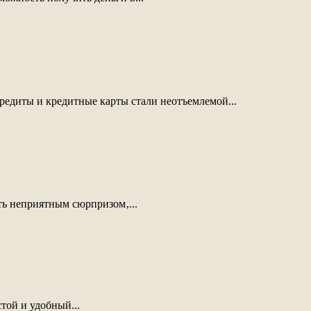
едиты и кредитные карты стали неотъемлемой...
ть неприятным сюрпризом‚...
той и удобный...