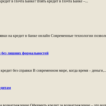
редит в Почта Банке? Взять кредит в Почта Банке –...
явки на кредит в банке онлайн Современные технологии позволя
 и без лишних формальностей
кредит без справки В современном мире‚ когда время – деньги‚..
едитам
а вознаграждение Оформить кредит за вознаграждение – это возм