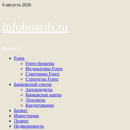
Перейти
6 августа 2026
к
содержимому
infoboards.ru
Финансы
Основное
Forex
меню
Forex брокеры
Индикаторы Forex
Советники Forex
Стратегии Forex
Банковский сектор
Автокредиты
Банковские карты
Депозиты
Кредитование
Бизнес
Инвестиции
Лизинг
Недвижимость