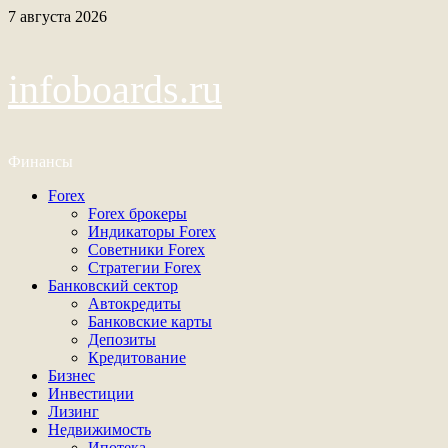
Перейти
7 августа 2026
к
содержимому
infoboards.ru
Финансы
Основное
Forex
меню
Forex брокеры
Индикаторы Forex
Советники Forex
Стратегии Forex
Банковский сектор
Автокредиты
Банковские карты
Депозиты
Кредитование
Бизнес
Инвестиции
Лизинг
Недвижимость
Ипотека