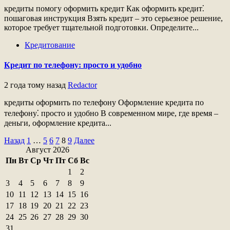
кредиты помогу оформить кредит Как оформить кредит⁚
пошаговая инструкция Взять кредит – это серьезное решение,
которое требует тщательной подготовки. Определите...
Кредитование
Кредит по телефону: просто и удобно
2 года тому назад
Redactor
кредиты оформить по телефону Оформление кредита по
телефону⁚ просто и удобно В современном мире, где время –
деньги, оформление кредита...
Пагинация
Назад
1
…
5
6
7
8
9
Далее
Август 2026
записей
Пн
Вт
Ср
Чт
Пт
Сб
Вс
1
2
3
4
5
6
7
8
9
10
11
12
13
14
15
16
17
18
19
20
21
22
23
24
25
26
27
28
29
30
31