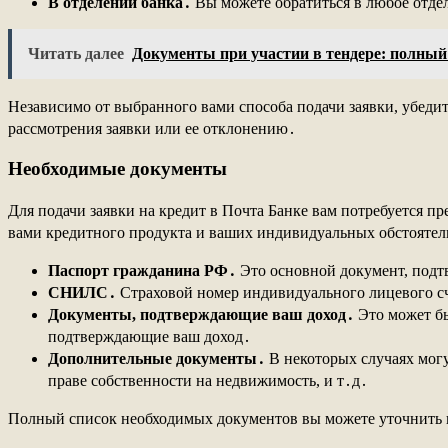
В отделении банка․
Вы можете обратиться в любое отде
Читать далее
Документы при участии в тендере: полный
Независимо от выбранного вами способа подачи заявки, убеди
рассмотрения заявки или ее отклонению․
Необходимые документы
Для подачи заявки на кредит в Почта Банке вам потребуется 
вами кредитного продукта и ваших индивидуальных обстоятель
Паспорт гражданина РФ․
Это основной документ, под
СНИЛС․
Страховой номер индивидуального лицевого сч
Документы, подтверждающие ваш доход․
Это может бы
подтверждающие ваш доход․
Дополнительные документы․
В некоторых случаях могу
праве собственности на недвижимость, и т․д․
Полный список необходимых документов вы можете уточнить н