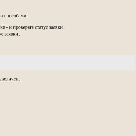
ми способами⁚
ки» и проверьте статус заявки․
ус заявки․
 увеличен․