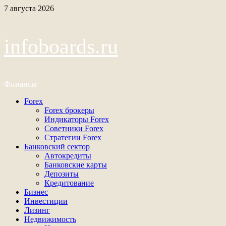
Перейти
7 августа 2026
к
содержимому
infoboards.ru
Финансы
Основное
Forex
меню
Forex брокеры
Индикаторы Forex
Советники Forex
Стратегии Forex
Банковский сектор
Автокредиты
Банковские карты
Депозиты
Кредитование
Бизнес
Инвестиции
Лизинг
Недвижимость