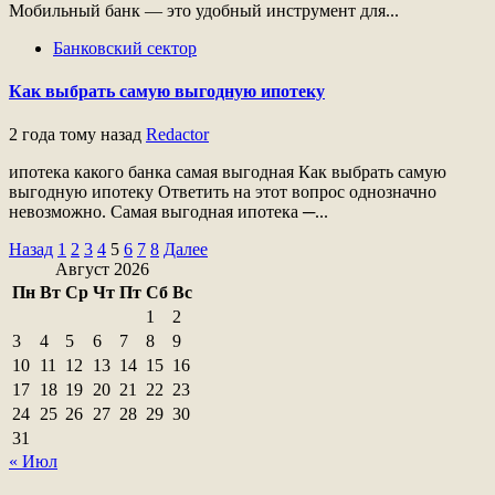
Мобильный банк ― это удобный инструмент для...
Банковский сектор
Как выбрать самую выгодную ипотеку
2 года тому назад
Redactor
ипотека какого банка самая выгодная Как выбрать самую
выгодную ипотеку Ответить на этот вопрос однозначно
невозможно. Самая выгодная ипотека ─...
Пагинация
Назад
1
2
3
4
5
6
7
8
Далее
Август 2026
записей
Пн
Вт
Ср
Чт
Пт
Сб
Вс
1
2
3
4
5
6
7
8
9
10
11
12
13
14
15
16
17
18
19
20
21
22
23
24
25
26
27
28
29
30
31
« Июл