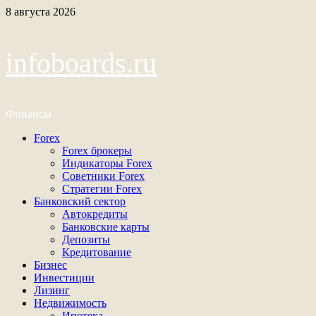
Перейти
8 августа 2026
к
содержимому
infoboards.ru
Финансы
Основное
Forex
меню
Forex брокеры
Индикаторы Forex
Советники Forex
Стратегии Forex
Банковский сектор
Автокредиты
Банковские карты
Депозиты
Кредитование
Бизнес
Инвестиции
Лизинг
Недвижимость
Ипотека