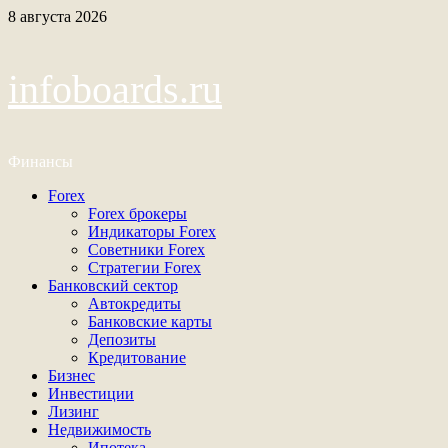
Перейти
8 августа 2026
к
содержимому
infoboards.ru
Финансы
Основное
Forex
меню
Forex брокеры
Индикаторы Forex
Советники Forex
Стратегии Forex
Банковский сектор
Автокредиты
Банковские карты
Депозиты
Кредитование
Бизнес
Инвестиции
Лизинг
Недвижимость
Ипотека