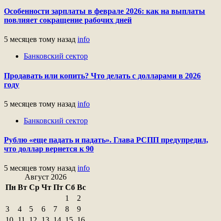
Особенности зарплаты в феврале 2026: как на выплаты
повлияет сокращение рабочих дней
5 месяцев тому назад
info
Банковский сектор
Продавать или копить? Что делать с долларами в 2026
году
5 месяцев тому назад
info
Банковский сектор
Рублю «еще падать и падать». Глава РСПП предупредил,
что доллар вернется к 90
5 месяцев тому назад
info
Август 2026
Пн
Вт
Ср
Чт
Пт
Сб
Вс
1
2
3
4
5
6
7
8
9
10
11
12
13
14
15
16