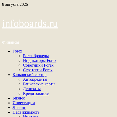
Перейти
8 августа 2026
к
содержимому
infoboards.ru
Финансы
Основное
Forex
меню
Forex брокеры
Индикаторы Forex
Советники Forex
Стратегии Forex
Банковский сектор
Автокредиты
Банковские карты
Депозиты
Кредитование
Бизнес
Инвестиции
Лизинг
Недвижимость
Ипотека