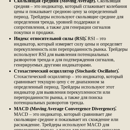
Скользящая средняя (Moving Average)⁚
Скользящая
средняя – это индикатор, который сглаживает колебания
цены и показывает среднюю цену за определенный
период. Трейдеры используют скользящие средние для
определения тренда, уровней поддержки и
сопротивления, а также для генерации сигналов
покупки и продажи.
Индекс относительной силы (RSI)⁚
RSI – это
индикатор, который измеряет силу цены и определяет
перекупленность или перепроданность рынка. Трейдеры
используют RSI для выявления потенциальных
разворотов тренда и для подтверждения сигналов,
генерируемых другими индикаторами.
Стохастический осциллятор (Stochastic Oscillator)⁚
Стохастический осциллятор – это индикатор, который
сравнивает текущую цену с ее диапазоном за
определенный период. Трейдеры используют этот
индикатор для выявления перекупленности или
перепроданности рынка, а также для поиска
потенциальных разворотов тренда.
MACD (Moving Average Convergence Divergence)⁚
MACD – это индикатор, который сравнивает две
скользящие средние и показывает их схождение или
расхождение. Трейдеры используют MACD для
определения тренда, а также для генерации сигналов