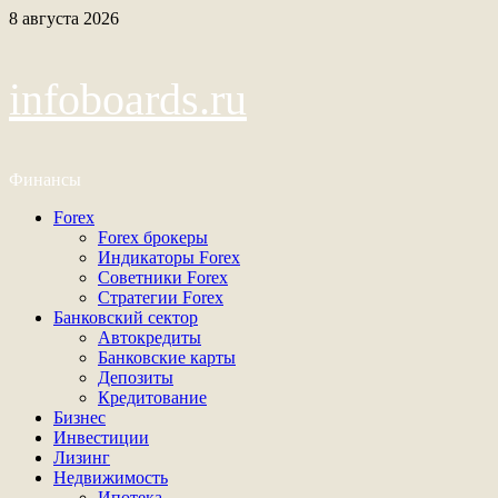
Перейти
8 августа 2026
к
содержимому
infoboards.ru
Финансы
Основное
Forex
меню
Forex брокеры
Индикаторы Forex
Советники Forex
Стратегии Forex
Банковский сектор
Автокредиты
Банковские карты
Депозиты
Кредитование
Бизнес
Инвестиции
Лизинг
Недвижимость
Ипотека