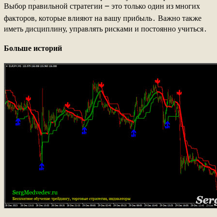
Выбор правильной стратегии ౼ это только один из многих
факторов, которые влияют на вашу прибыль․ Важно также
иметь дисциплину, управлять рисками и постоянно учиться․
Больше историй