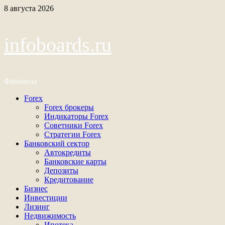
Перейти
8 августа 2026
к
содержимому
infoboards.ru
Финансы
Основное
Forex
меню
Forex брокеры
Индикаторы Forex
Советники Forex
Стратегии Forex
Банковский сектор
Автокредиты
Банковские карты
Депозиты
Кредитование
Бизнес
Инвестиции
Лизинг
Недвижимость
Ипотека