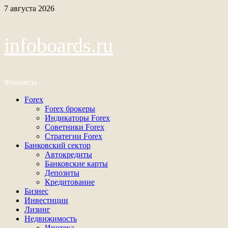
Перейти
7 августа 2026
к
содержимому
infoboards.ru
Финансы
Основное
Forex
меню
Forex брокеры
Индикаторы Forex
Советники Forex
Стратегии Forex
Банковский сектор
Автокредиты
Банковские карты
Депозиты
Кредитование
Бизнес
Инвестиции
Лизинг
Недвижимость
Ипотека