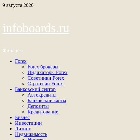
Перейти
9 августа 2026
к
содержимому
infoboards.ru
Финансы
Основное
Forex
меню
Forex брокеры
Индикаторы Forex
Советники Forex
Стратегии Forex
Банковский сектор
Автокредиты
Банковские карты
Депозиты
Кредитование
Бизнес
Инвестиции
Лизинг
Недвижимость
Ипотека