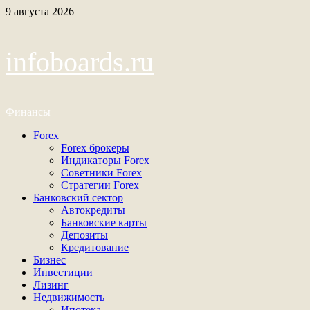
Перейти
9 августа 2026
к
содержимому
infoboards.ru
Финансы
Основное
Forex
меню
Forex брокеры
Индикаторы Forex
Советники Forex
Стратегии Forex
Банковский сектор
Автокредиты
Банковские карты
Депозиты
Кредитование
Бизнес
Инвестиции
Лизинг
Недвижимость
Ипотека