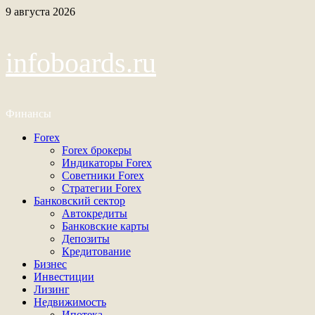
Перейти
9 августа 2026
к
содержимому
infoboards.ru
Финансы
Основное
Forex
меню
Forex брокеры
Индикаторы Forex
Советники Forex
Стратегии Forex
Банковский сектор
Автокредиты
Банковские карты
Депозиты
Кредитование
Бизнес
Инвестиции
Лизинг
Недвижимость
Ипотека