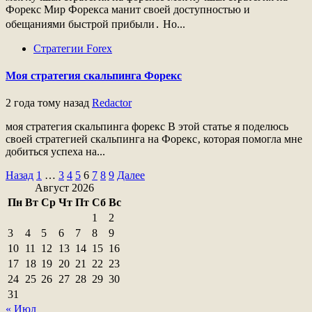
Форекс Мир Форекса манит своей доступностью и
обещаниями быстрой прибыли․ Но...
Стратегии Forex
Моя стратегия скальпинга Форекс
2 года тому назад
Redactor
моя стратегия скальпинга форекс В этой статье я поделюсь
своей стратегией скальпинга на Форекс‚ которая помогла мне
добиться успеха на...
Пагинация
Назад
1
…
3
4
5
6
7
8
9
Далее
Август 2026
записей
Пн
Вт
Ср
Чт
Пт
Сб
Вс
1
2
3
4
5
6
7
8
9
10
11
12
13
14
15
16
17
18
19
20
21
22
23
24
25
26
27
28
29
30
31
« Июл