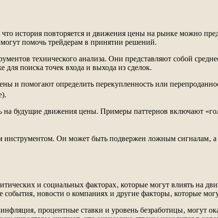
 что история повторяется и движения цены на рынке можно пре
 могут помочь трейдерам в принятии решений.
рументов технического анализа. Они представляют собой средне
е для поиска точек входа и выхода из сделок.
ены и помогают определить перекупленность или перепроданнос
).
ь на будущие движения цены. Примеры паттернов включают «гол
ым инструментом. Он может быть подвержен ложным сигналам‚ а
итических и социальных факторах‚ которые могут влиять на д
е события‚ новости о компаниях и другие факторы‚ которые мог
 инфляция‚ процентные ставки и уровень безработицы‚ могут о