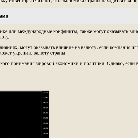
льку инвесторы считают‚ что экономика страны находится в хор
рами
итике или международные конфликты‚ также могут оказывать вли
люту.
слияниях‚ могут оказывать влияние на валюту‚ если компания и
может укрепить валюту страны.
кого понимания мировой экономики и политики. Однако‚ если в