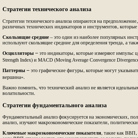
Стратегии технического анализа
Стратегии технического анализа опираются на предположение‚
различных технических индикаторов и инструментов‚ которые
Скользящие средние
‒ это один из наиболее популярных инст
используют скользящие средние для определения тренда‚ а такж
Осцилляторы
౼ это индикаторы‚ которые измеряют импульс ц
Strength Index) и MACD (Moving Average Convergence Divergence
Паттерны
౼ это графические фигуры‚ которые могут указыват
вершина».
Важно помнить‚ что технический анализ не является идеальн
волатильности.
Стратегии фундаментального анализа
Фундаментальный анализ фокусируется на экономических‚ пол
анализ‚ изучают макроэкономические показатели‚ политически
Ключевые макроэкономические показатели
‚ такие как ВВП‚