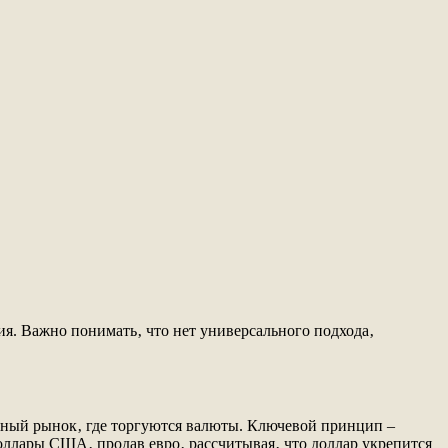
ия. Важно понимать‚ что нет универсального подхода‚
альный рынок‚ где торгуются валюты. Ключевой принцип –
оллары США‚ продав евро‚ рассчитывая‚ что доллар укрепится