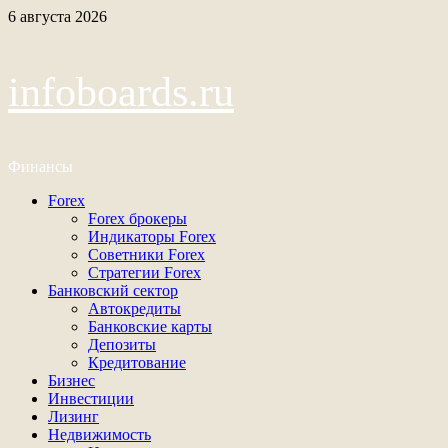
Перейти
6 августа 2026
к
содержимому
infoboards.ru
Финансы
Основное
Forex
меню
Forex брокеры
Индикаторы Forex
Советники Forex
Стратегии Forex
Банковский сектор
Автокредиты
Банковские карты
Депозиты
Кредитование
Бизнес
Инвестиции
Лизинг
Недвижимость