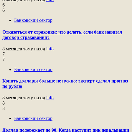
6
6
Банковский сектор
Отказаться от страховки: что делать, если банк навязал
договор страхования?
8 месяцев тому назад
info
7
7
Банковский сектор
Копить доллары больше не нужно: эксперт сделал прогноз
по рублю
8 месяцев тому назад
info
8
8
Банковский сектор
Доллар подорожает до 90. Когда наступит пик девальвации