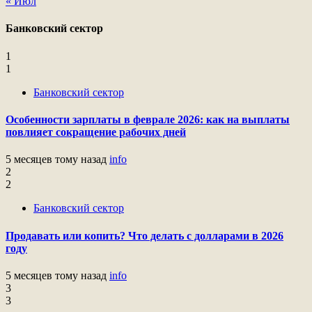
« Июл
Банковский сектор
1
1
Банковский сектор
Особенности зарплаты в феврале 2026: как на выплаты
повлияет сокращение рабочих дней
5 месяцев тому назад
info
2
2
Банковский сектор
Продавать или копить? Что делать с долларами в 2026
году
5 месяцев тому назад
info
3
3