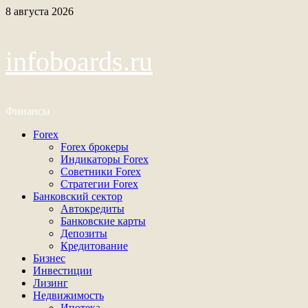
Перейти
8 августа 2026
к
содержимому
infoboards.ru
Финансы
Основное
Forex
меню
Forex брокеры
Индикаторы Forex
Советники Forex
Стратегии Forex
Банковский сектор
Автокредиты
Банковские карты
Депозиты
Кредитование
Бизнес
Инвестиции
Лизинг
Недвижимость
Ипотека