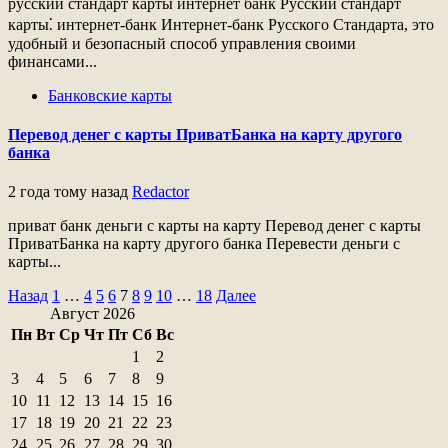
русский стандарт карты интернет банк Русский стандарт
карты⁚ интернет-банк Интернет-банк Русского Стандарта, это
удобный и безопасный способ управления своими
финансами...
Банковские карты
Перевод денег с карты ПриватБанка на карту другого
банка
2 года тому назад
Redactor
приват банк деньги с карты на карту Перевод денег с карты
ПриватБанка на карту другого банка Перевести деньги с
карты...
Пагинация
Назад
1
…
4
5
6
7
8
9
10
…
18
Далее
Август 2026
записей
Пн
Вт
Ср
Чт
Пт
Сб
Вс
1
2
3
4
5
6
7
8
9
10
11
12
13
14
15
16
17
18
19
20
21
22
23
24
25
26
27
28
29
30