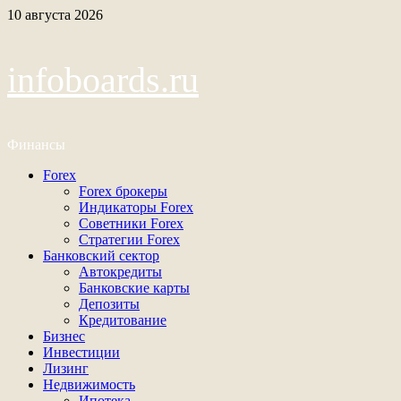
Перейти
10 августа 2026
к
содержимому
infoboards.ru
Финансы
Основное
Forex
меню
Forex брокеры
Индикаторы Forex
Советники Forex
Стратегии Forex
Банковский сектор
Автокредиты
Банковские карты
Депозиты
Кредитование
Бизнес
Инвестиции
Лизинг
Недвижимость
Ипотека