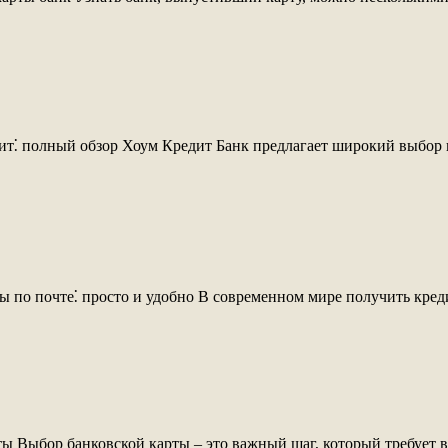
т⁚ полный обзор Хоум Кредит Банк предлагает широкий выбор к
 по почте⁚ просто и удобно В современном мире получить креди
ты Выбор банковской карты – это важный шаг, который требует в