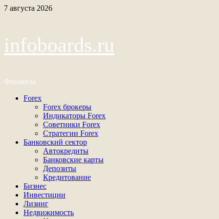
Перейти
7 августа 2026
к
содержимому
infoboards.ru
Финансы
Основное
Forex
меню
Forex брокеры
Индикаторы Forex
Советники Forex
Стратегии Forex
Банковский сектор
Автокредиты
Банковские карты
Депозиты
Кредитование
Бизнес
Инвестиции
Лизинг
Недвижимость