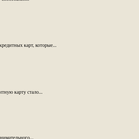
редитных карт, которые...
тную карту стало...
нимательного...