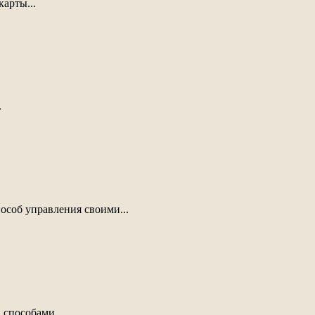
арты...
.
особ управления своими...
способами....