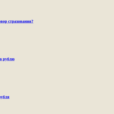
говор страхования?
по рублю
рубля