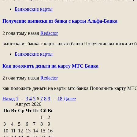
Банковские карты
Получение выписки из банка с карты Альфа-Банка
2 года тому назад
Redactor
выписка из банка с карты альфа банка Получение выписки из ба
Банковские карты
Как положить деньги на карту МТС Банка
2 года тому назад
Redactor
как положить деньги на карты мтс банка Пополнить карту МТС
Пагинация
Назад
1
…
3
4
5
6
7
8
9
…
18
Далее
Август 2026
записей
Пн
Вт
Ср
Чт
Пт
Сб
Вс
1
2
3
4
5
6
7
8
9
10
11
12
13
14
15
16