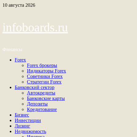
Перейти
10 августа 2026
к
содержимому
infoboards.ru
Финансы
Основное
Forex
меню
Forex брокеры
Индикаторы Forex
Советники Forex
Стратегии Forex
Банковский сектор
Автокредиты
Банковские карты
Депозиты
Кредитование
Бизнес
Инвестиции
Лизинг
Недвижимость
Ипотека