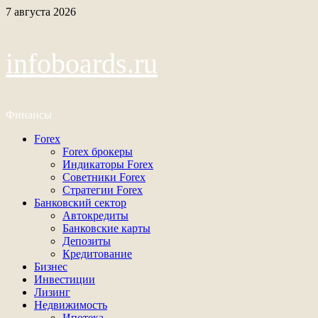
Перейти
7 августа 2026
к
содержимому
infoboards.ru
Финансы
Основное
Forex
меню
Forex брокеры
Индикаторы Forex
Советники Forex
Стратегии Forex
Банковский сектор
Автокредиты
Банковские карты
Депозиты
Кредитование
Бизнес
Инвестиции
Лизинг
Недвижимость
Ипотека