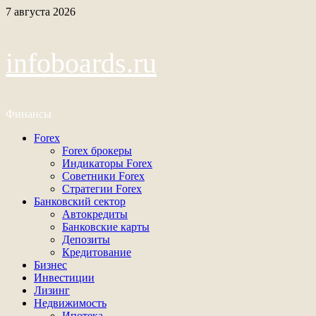
Перейти
7 августа 2026
к
содержимому
infoboards.ru
Финансы
Основное
Forex
меню
Forex брокеры
Индикаторы Forex
Советники Forex
Стратегии Forex
Банковский сектор
Автокредиты
Банковские карты
Депозиты
Кредитование
Бизнес
Инвестиции
Лизинг
Недвижимость
Ипотека