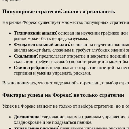
Популярные стратегии⁚ анализ и реальность
На рынке Форекс существует множество популярных стратегий,
Технический анализ⁚
основан на изучении графиков цен и
рынок может быть непредсказуемым.
Фундаментальный анализ⁚
основан на изучении экономи
анализ может быть сложным и требует глубоких знаний 
Скальпинг⁚
предполагает открытие и закрытие позиций 
скальпинг требует высокой скорости реакции и может бы
Свинг-трейдинг⁚
предполагает открытие позиций на неск
терпения и умения управлять рисками.
Важно понимать, что нет «идеальной» стратегии, и выбор стра
Факторы успеха на Форекс⁚ не только стратегии
Успех на Форекс зависит не только от выбора стратегии, но и 
Дисциплина⁚
следование плану и правилам управления р
хладнокровие и не поддаваться панике.
Управление рисками⁚
правильное управление рисками п