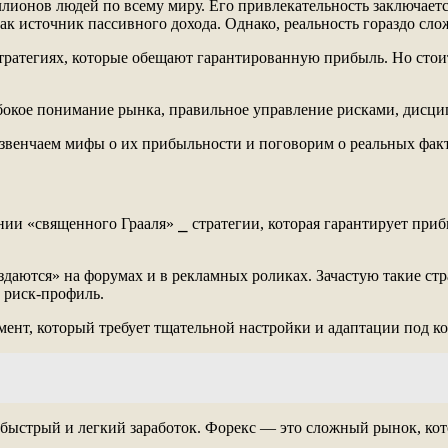
ионов людей по всему миру. Его привлекательность заключается
ак источник пассивного дохода. Однако, реальность гораздо сло
атегиях, которые обещают гарантированную прибыль. Но стоит 
убокое понимание рынка, правильное управление рисками, дисци
азвенчаем мифы о их прибыльности и поговорим о реальных факт
и «священного Грааля» ⎯ стратегии, которая гарантирует прибыл
раздаются» на форумах и в рекламных роликах. Зачастую такие 
 риск-профиль.
мент, который требует тщательной настройки и адаптации под к
 быстрый и легкий заработок. Форекс — это сложный рынок, кот