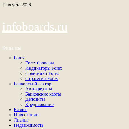
Перейти
7 августа 2026
к
содержимому
infoboards.ru
Финансы
Основное
Forex
меню
Forex брокеры
Индикаторы Forex
Советники Forex
Стратегии Forex
Банковский сектор
Автокредиты
Банковские карты
Депозиты
Кредитование
Бизнес
Инвестиции
Лизинг
Недвижимость