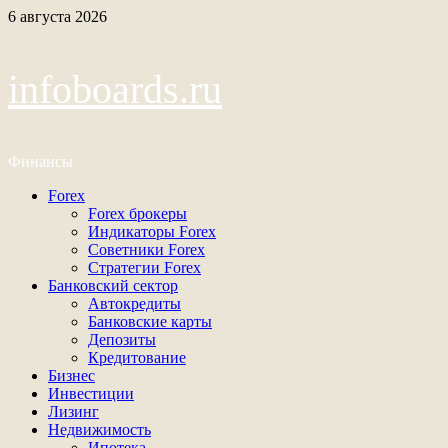
Перейти
6 августа 2026
к
содержимому
infoboards.ru
Финансы
Основное
Forex
меню
Forex брокеры
Индикаторы Forex
Советники Forex
Стратегии Forex
Банковский сектор
Автокредиты
Банковские карты
Депозиты
Кредитование
Бизнес
Инвестиции
Лизинг
Недвижимость
Ипотека