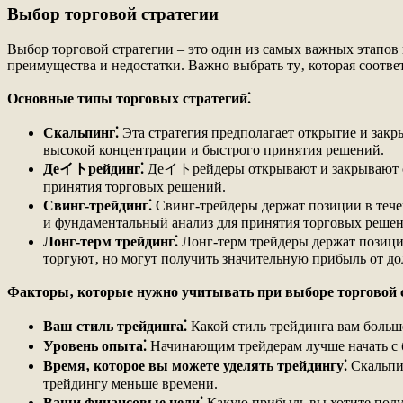
Выбор торговой стратегии
Выбор торговой стратегии – это один из самых важных этапов
преимущества и недостатки. Важно выбрать ту‚ которая соотве
Основные типы торговых стратегий⁚
Скальпинг⁚
Эта стратегия предполагает открытие и закр
высокой концентрации и быстрого принятия решений.
Деイトрейдинг⁚
Деイトрейдеры открывают и закрывают сде
принятия торговых решений.
Свинг-трейдинг⁚
Свинг-трейдеры держат позиции в тече
и фундаментальный анализ для принятия торговых решен
Лонг-терм трейдинг⁚
Лонг-терм трейдеры держат позиции
торгуют‚ но могут получить значительную прибыль от д
Факторы‚ которые нужно учитывать при выборе торговой с
Ваш стиль трейдинга⁚
Какой стиль трейдинга вам больш
Уровень опыта⁚
Начинающим трейдерам лучше начать с б
Время‚ которое вы можете уделять трейдингу⁚
Скальпин
трейдингу меньше времени.
Ваши финансовые цели⁚
Какую прибыль вы хотите полу