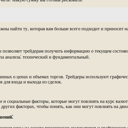
жны найти ту‚ которая вам больше всего подходит и приносит н
Он позволяет трейдерам получить информацию о текущем состоя
па анализа⁚ технический и фундаментальный.
анных о ценах и объемах торгов. Трейдеры используют графиче
 для входа и выхода из сделок.
е и социальные факторы‚ которые могут повлиять на курс валю
других факторах‚ чтобы понять‚ как они могут повлиять на дв
шений⁚
ения цены на основе технических индикаторов и графических 