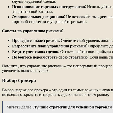
случае неудачной сделки.
Использование торговых инструментов⁚
Используйте ин
защитить свой капитал.
Эмоциональная дисциплина⁚
Не позволяйте эмоциям вли
торговой стратегии и управляйте рисками.
Советы по управлению рисками⁚
Проведите анализ рисков⁚
Оцените свой уровень опыта‚
Разработайте план управления рисками⁚
Определите до
Ведите учет своих сделок⁚
Отслеживайте свои прибыли и
Не бойтесь пересмотреть свою стратегию⁚
Если ваша стр
Помните‚ что управление рисками – это непрерывный процесс
увеличить шансы на успех.
Выбор брокера
Выбор надежного брокера – это один из самых важных шагов на
позволяет открывать и закрывать сделки на валютном рынке.
Читать далее
Лучшие стратегии для успешной торговли