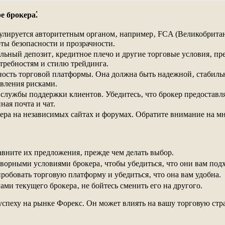
е брокера⁚
гулируется авторитетным органом‚ например‚ FCA (Великобрита
ты безопасности и прозрачности.
ьный депозит‚ кредитное плечо и другие торговые условия‚ пр
требностям и стилю трейдинга.
ость торговой платформы. Она должна быть надежной‚ стабильн
авления рисками.
 службы поддержки клиентов. Убедитесь‚ что брокер предоставл
ная почта и чат.
ра на независимых сайтах и форумах. Обратите внимание на мне
авните их предложения‚ прежде чем делать выбор.
ворными условиями брокера‚ чтобы убедиться‚ что они вам подх
робовать торговую платформу и убедиться‚ что она вам удобна.
ми текущего брокера‚ не бойтесь сменить его на другого.
успеху на рынке Форекс. Он может влиять на вашу торговую ст