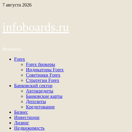
Перейти
7 августа 2026
к
содержимому
infoboards.ru
Финансы
Основное
Forex
меню
Forex брокеры
Индикаторы Forex
Советники Forex
Стратегии Forex
Банковский сектор
Автокредиты
Банковские карты
Депозиты
Кредитование
Бизнес
Инвестиции
Лизинг
Недвижимость