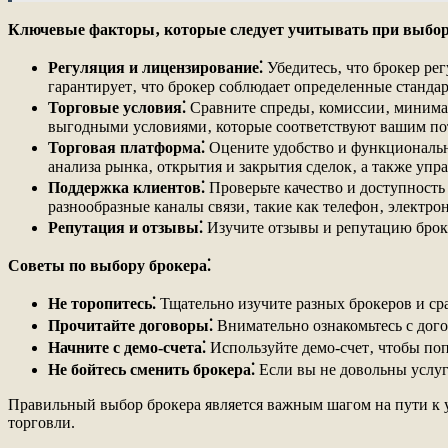
Ключевые факторы‚ которые следует учитывать при выбор
Регуляция и лицензирование⁚
Убедитесь‚ что брокер ре
гарантирует‚ что брокер соблюдает определенные стандар
Торговые условия⁚
Сравните спреды‚ комиссии‚ минимал
выгодными условиями‚ которые соответствуют вашим по
Торговая платформа⁚
Оцените удобство и функциональн
анализа рынка‚ открытия и закрытия сделок‚ а также упр
Поддержка клиентов⁚
Проверьте качество и доступность
разнообразные каналы связи‚ такие как телефон‚ электрон
Репутация и отзывы⁚
Изучите отзывы и репутацию броке
Советы по выбору брокера⁚
Не торопитесь⁚
Тщательно изучите разных брокеров и ср
Прочитайте договоры⁚
Внимательно ознакомьтесь с дого
Начните с демо-счета⁚
Используйте демо-счет‚ чтобы поп
Не бойтесь сменить брокера⁚
Если вы не довольны услуга
Правильный выбор брокера является важным шагом на пути к 
торговли.