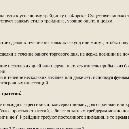
 на пути к успешному трейдингу на Форекс. Существует множест
тствует вашему стилю трейдинга‚ уровню опыта и целям.
ытие сделок в течение нескольких секунд или минут‚ чтобы пол
лки в течение одного торгового дня‚ не держа позиции на ноч
ние нескольких дней или недель‚ пытаясь извлечь прибыль из 
ий.
 в течение нескольких месяцев или даже лет‚ используя фундам
олгосрочных инвестиций.
тратегии⁚
е подходит⁚ агрессивный‚ консервативный‚ долгосрочный или 
олее простых стратегий‚ а более опытным трейдерам можно поп
г и деイトрейдинг требуют постоянного внимания‚ в то время к
чить? Какую сумму вы готовы рисковать?