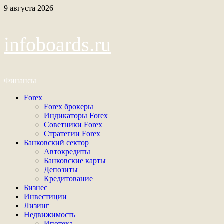
Перейти
9 августа 2026
к
содержимому
infoboards.ru
Финансы
Основное
Forex
меню
Forex брокеры
Индикаторы Forex
Советники Forex
Стратегии Forex
Банковский сектор
Автокредиты
Банковские карты
Депозиты
Кредитование
Бизнес
Инвестиции
Лизинг
Недвижимость
Ипотека