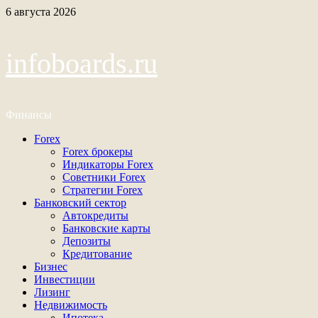
Перейти
6 августа 2026
к
содержимому
infoboards.ru
Финансы
Основное
Forex
меню
Forex брокеры
Индикаторы Forex
Советники Forex
Стратегии Forex
Банковский сектор
Автокредиты
Банковские карты
Депозиты
Кредитование
Бизнес
Инвестиции
Лизинг
Недвижимость
Ипотека