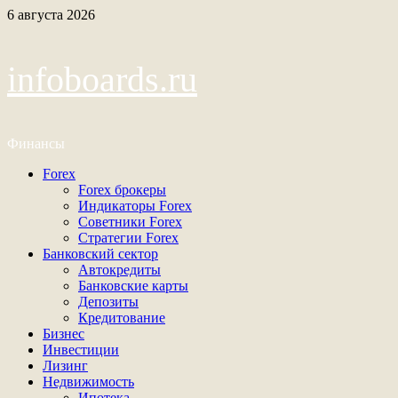
Перейти
6 августа 2026
к
содержимому
infoboards.ru
Финансы
Основное
Forex
меню
Forex брокеры
Индикаторы Forex
Советники Forex
Стратегии Forex
Банковский сектор
Автокредиты
Банковские карты
Депозиты
Кредитование
Бизнес
Инвестиции
Лизинг
Недвижимость
Ипотека