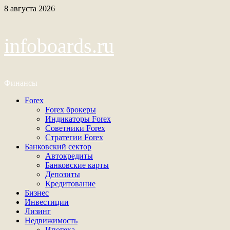
Перейти
8 августа 2026
к
содержимому
infoboards.ru
Финансы
Основное
Forex
меню
Forex брокеры
Индикаторы Forex
Советники Forex
Стратегии Forex
Банковский сектор
Автокредиты
Банковские карты
Депозиты
Кредитование
Бизнес
Инвестиции
Лизинг
Недвижимость
Ипотека