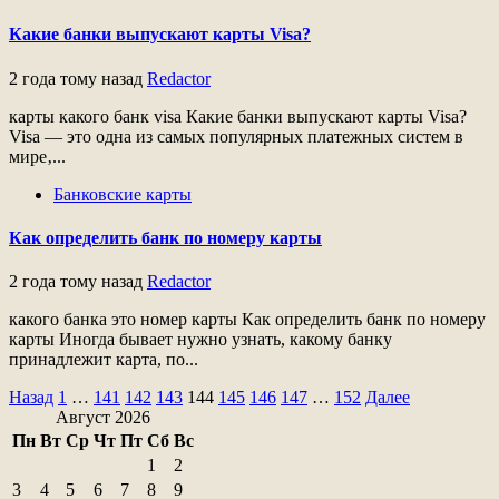
Какие банки выпускают карты Visa?
2 года тому назад
Redactor
карты какого банк visa Какие банки выпускают карты Visa?
Visa — это одна из самых популярных платежных систем в
мире‚...
Банковские карты
Как определить банк по номеру карты
2 года тому назад
Redactor
какого банка это номер карты Как определить банк по номеру
карты Иногда бывает нужно узнать, какому банку
принадлежит карта, по...
Пагинация
Назад
1
…
141
142
143
144
145
146
147
…
152
Далее
Август 2026
записей
Пн
Вт
Ср
Чт
Пт
Сб
Вс
1
2
3
4
5
6
7
8
9