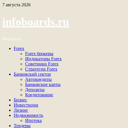
Перейти
7 августа 2026
к
содержимому
infoboards.ru
Финансы
Основное
Forex
меню
Forex брокеры
Индикаторы Forex
Советники Forex
Стратегии Forex
Банковский сектор
Автокредиты
Банковские карты
Депозиты
Кредитование
Бизнес
Инвестиции
Лизинг
Недвижимость
Ипотека
Тендеры