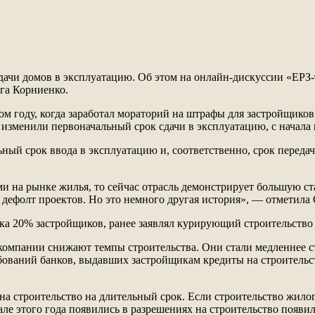
дачи домов в эксплуатацию. Об этом на онлайн-дискуссии «ЕРЗ-
га Корниенко.
м году, когда заработал мораторий на штрафы для застройщиков
изменили первоначальный срок сдачи в эксплуатацию, с начала 
ый срок ввода в эксплуатацию и, соответственно, срок передачи
 на рынке жилья, то сейчас отрасль демонстрирует большую стаб
т дефолт проектов. Но это немного другая история», — отметила
ка 20% застройщиков, ранее заявлял курирующий строительство
компании снижают темпы строительства. Они стали медленнее ст
бований банков, выдавших застройщикам кредиты на строительс
 строительство на длительный срок. Если строительство жилого 
ле этого года появились в разрешениях на строительство появил