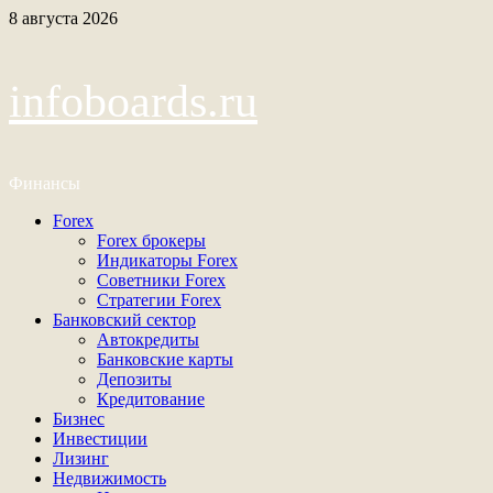
Перейти
8 августа 2026
к
содержимому
infoboards.ru
Финансы
Основное
Forex
меню
Forex брокеры
Индикаторы Forex
Советники Forex
Стратегии Forex
Банковский сектор
Автокредиты
Банковские карты
Депозиты
Кредитование
Бизнес
Инвестиции
Лизинг
Недвижимость