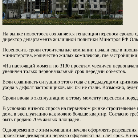
На рынке новостроек сохраняется тенденция переноса сроков с
директор департамента жилищной политики Минстроя РФ Оль
Переносить сроки строительные компании начали еще в прошло
министерства, количество жилых комплексов, где застройщики 
«На настоящий момент по 3130 проектам увеличен первоначальн
увеличен только первоначальный срок передачи объектов.
Если сравнивать ситуацию этого года с предыдущими кризисами
ухода в дефолт застройщиков, мы бы не стали. Возможно, буде
Сроки ввода в эксплуатацию к этому моменту перенесли поряд
В условиях низкого спроса на первичном рынке строительные 
дома в эксплуатацию как можно больше квартир. Согласно тре
быть продано 70% жилых площадей.
Одновременно с этим компании начали оформлять разрешения на
проектные декларации нередко оформляют на 5 лет срок. В нача