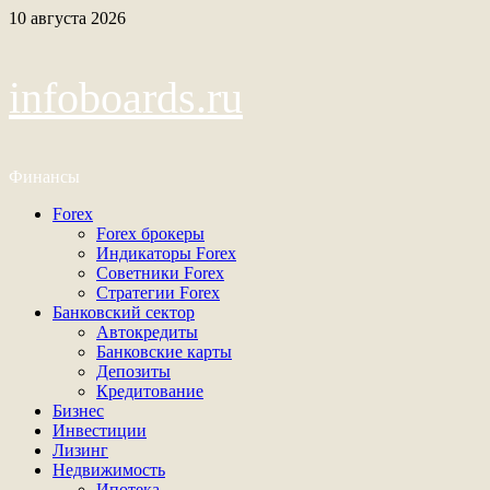
Перейти
10 августа 2026
к
содержимому
infoboards.ru
Финансы
Основное
Forex
меню
Forex брокеры
Индикаторы Forex
Советники Forex
Стратегии Forex
Банковский сектор
Автокредиты
Банковские карты
Депозиты
Кредитование
Бизнес
Инвестиции
Лизинг
Недвижимость
Ипотека