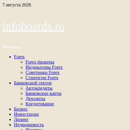
Перейти
7 августа 2026
к
содержимому
infoboards.ru
Финансы
Основное
Forex
меню
Forex брокеры
Индикаторы Forex
Советники Forex
Стратегии Forex
Банковский сектор
Автокредиты
Банковские карты
Депозиты
Кредитование
Бизнес
Инвестиции
Лизинг
Недвижимость
Ипотека