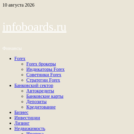
Перейти
10 августа 2026
к
содержимому
infoboards.ru
Финансы
Основное
Forex
меню
Forex брокеры
Индикаторы Forex
Советники Forex
Стратегии Forex
Банковский сектор
Автокредиты
Банковские карты
Депозиты
Кредитование
Бизнес
Инвестиции
Лизинг
Недвижимость
Ипотека