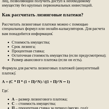
лиц, позволяющий получить доступ к необходимому
имуществу без крупных первоначальных инвестиций.
Как рассчитать лизинговые платежи?
Рассчитать лизинговые платежи можно с помощью
специальных формул или онлайн-калькуляторов. Для расчета
вам понадобится информация⁚
Стоимость имущества;
Срок лизинга;
Процентная ставка;
Остаточная стоимость имущества (если предусмотрена);
Размер авансового платежа (если он есть).
Формула для расчета лизинговых платежей (аннуитетный
платеж)⁚
А = (С * П * (1 + П)^N) / ((1 + П)^N ⎼ 1)
Где⁚
А
– размер лизингового платежа;
С
– стоимость имущества;
П
– процентная ставка за период (месяц, год);