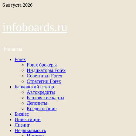
Перейти
6 августа 2026
к
содержимому
infoboards.ru
Финансы
Основное
Forex
меню
Forex брокеры
Индикаторы Forex
Советники Forex
Стратегии Forex
Банковский сектор
Автокредиты
Банковские карты
Депозиты
Кредитование
Бизнес
Инвестиции
Лизинг
Недвижимость
Ипотека