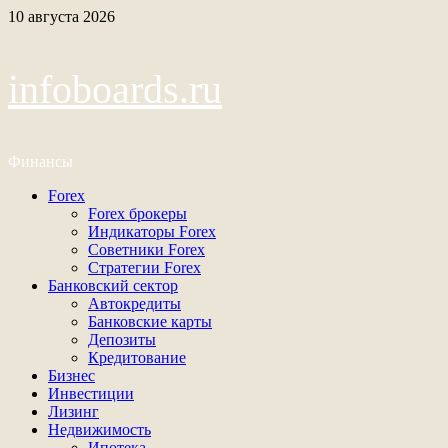
Перейти
10 августа 2026
к
содержимому
infoboards.ru
Финансы
Основное
Forex
меню
Forex брокеры
Индикаторы Forex
Советники Forex
Стратегии Forex
Банковский сектор
Автокредиты
Банковские карты
Депозиты
Кредитование
Бизнес
Инвестиции
Лизинг
Недвижимость
Ипотека