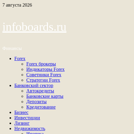
Перейти
7 августа 2026
к
содержимому
infoboards.ru
Финансы
Основное
Forex
меню
Forex брокеры
Индикаторы Forex
Советники Forex
Стратегии Forex
Банковский сектор
Автокредиты
Банковские карты
Депозиты
Кредитование
Бизнес
Инвестиции
Лизинг
Недвижимость
Ипотека