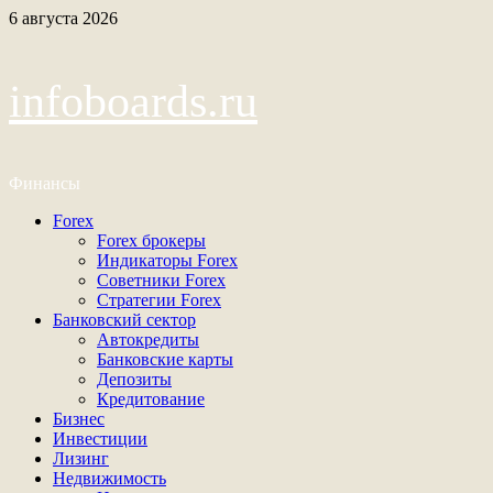
Перейти
6 августа 2026
к
содержимому
infoboards.ru
Финансы
Основное
Forex
меню
Forex брокеры
Индикаторы Forex
Советники Forex
Стратегии Forex
Банковский сектор
Автокредиты
Банковские карты
Депозиты
Кредитование
Бизнес
Инвестиции
Лизинг
Недвижимость