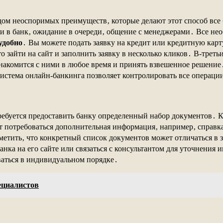
дом неоспоримых преимуществ‚ которые делают этот способ все
ки в банк‚ ожидание в очереди‚ общение с менеджерами․ Все не
удобно
․ Вы можете подать заявку на кредит или кредитную карт
о зайти на сайт и заполнить заявку в несколько кликов․ В-трет
знакомится с ними в любое время и принять взвешенное решени
истема онлайн-банкинга позволяет контролировать все операци
ебуется предоставить банку определенный набор документов․ К
потребоваться дополнительная информация‚ например‚ справка
тить‚ что конкретный список документов может отличаться в з
нка на его сайте или связаться с консультантом для уточнения 
ваться в индивидуальном порядке․
ециалистов