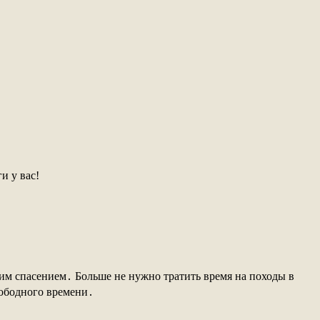
и у вас!
щим спасением․ Больше не нужно тратить время на походы в
вободного времени․