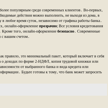
 более популярным среди современных клиентов․ Во-первых‚
обходимые действия можно выполнить‚ не выходя из дома‚ в
у в любое время суток‚ независимо от графика работы банка․
ьих‚ онлайн-оформление
прозрачно
; Все условия кредитования
е․ Кроме того‚ онлайн-оформление
безопасно
․ Современные
и с вашим счетом․
ак правило‚ это минимальный пакет‚ который включает в себя
 о доходах по форме 2-НДФЛ‚ копия трудовой книжки или
ависимости от выбранного банка и вида кредита или
информации․ Будьте готовы к тому‚ что банк может запросить