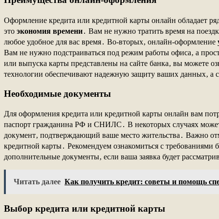
Оформление кредита или кредитной карты онлайн обладает ря
это
экономия времени
․ Вам не нужно тратить время на поезд
любое удобное для вас время․ Во-вторых‚ онлайн-оформление
Вам не нужно подстраиваться под режим работы офиса‚ а прост
или выпуска карты представлены на сайте банка‚ вы можете о
технологии обеспечивают надежную защиту ваших данных‚ а с
Необходимые документы
Для оформления кредита или кредитной карты онлайн вам потр
паспорт гражданина РФ и СНИЛС․ В некоторых случаях может 
документ‚ подтверждающий ваше место жительства․ Важно отме
кредитной карты․ Рекомендуем ознакомиться с требованиями ба
дополнительные документы‚ если ваша заявка будет рассматри
Читать далее
Как получить кредит: советы и помощь сп
Выбор кредита или кредитной карты