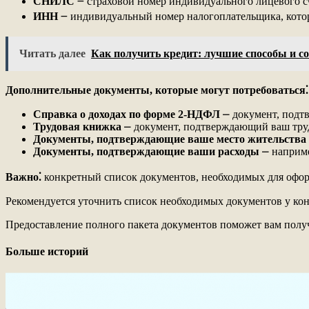
СНИЛС
౼ страховой номер индивидуального лицевого сч
ИНН
౼ индивидуальный номер налогоплательщика, котор
Читать далее
Как получить кредит: лучшие способы и с
Дополнительные документы, которые могут потребоваться⁚
Справка о доходах по форме 2-НДФЛ
⎼ документ, подт
Трудовая книжка
⎼ документ, подтверждающий ваш труд
Документы, подтверждающие ваше место жительства
Документы, подтверждающие ваши расходы
⎼ наприме
Важно⁚
конкретный список документов, необходимых для оформ
Рекомендуется уточнить список необходимых документов у кон
Предоставление полного пакета документов поможет вам полу
Больше историй