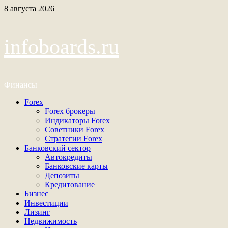
Перейти
8 августа 2026
к
содержимому
infoboards.ru
Финансы
Основное
Forex
меню
Forex брокеры
Индикаторы Forex
Советники Forex
Стратегии Forex
Банковский сектор
Автокредиты
Банковские карты
Депозиты
Кредитование
Бизнес
Инвестиции
Лизинг
Недвижимость