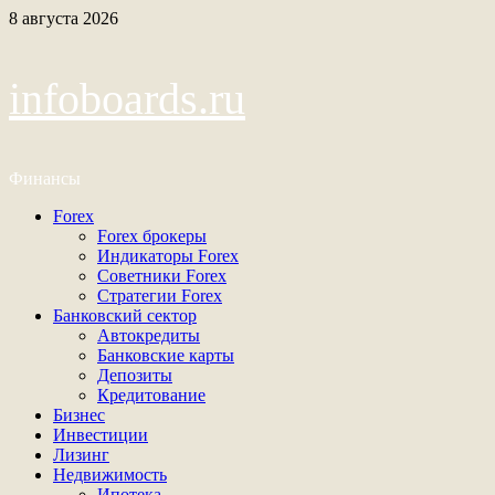
Перейти
8 августа 2026
к
содержимому
infoboards.ru
Финансы
Основное
Forex
меню
Forex брокеры
Индикаторы Forex
Советники Forex
Стратегии Forex
Банковский сектор
Автокредиты
Банковские карты
Депозиты
Кредитование
Бизнес
Инвестиции
Лизинг
Недвижимость
Ипотека