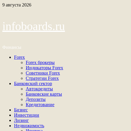
Перейти
9 августа 2026
к
содержимому
infoboards.ru
Финансы
Основное
Forex
меню
Forex брокеры
Индикаторы Forex
Советники Forex
Стратегии Forex
Банковский сектор
Автокредиты
Банковские карты
Депозиты
Кредитование
Бизнес
Инвестиции
Лизинг
Недвижимость
Ипотека