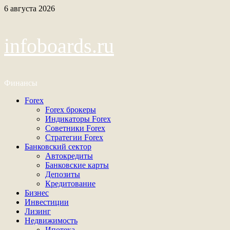
Перейти
6 августа 2026
к
содержимому
infoboards.ru
Финансы
Основное
Forex
меню
Forex брокеры
Индикаторы Forex
Советники Forex
Стратегии Forex
Банковский сектор
Автокредиты
Банковские карты
Депозиты
Кредитование
Бизнес
Инвестиции
Лизинг
Недвижимость
Ипотека