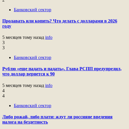
Банковский сектор
Продавать или копить? Что делать с долларами в 2026
году
5 месяцев тому назад
info
3
3
Банковский сектор
Рублю «еще падать и падать». Глава РСПП предупредил,
что доллар вернется к 90
5 месяцев тому назад
info
4
4
Банковский сектор
Либо рожай, либо плати: ждут ли россияне введения
налога на бездетность