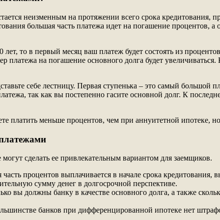
стается неизменным на протяжении всего срока кредитования, 
итования большая часть платежа идет на погашение процентов, 
 лет, то в первый месяц ваш платеж будет состоять из проценто
ер платежа на погашение основного долга будет увеличиваться. 
ставьте себе лестницу. Первая ступенька – это самый большой 
атежа, так как вы постепенно гасите основной долг. К последн
те платить меньше процентов, чем при аннуитетной ипотеке, н
 платежами
могут сделать ее привлекательным вариантом для заемщиков.
часть процентов выплачивается в начале срока кредитования, 
чительную сумму денег в долгосрочной перспективе.
лько вы должны банку в качестве основного долга, а также скол
льшинстве банков при дифференцированной ипотеке нет штрафов