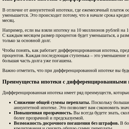
В отличие от аннуитетной ипотеки, где ежемесячный платеж о
уменьшается. Это происходит потому, что в начале срока кред
месяц.
Например, если вы взяли ипотеку на 10 миллионов рублей на 10
С каждым месяцем размер процентов будет уменьшаться, а разм
только за основной долг.
Чтобы понять, как работает дифференцированная ипотека, пред
процентов. Каждая последующая ступенька – это уменьшение пл
большая часть долга уже погашена.
Важно отметить, что при дифференцированной ипотеке вы буде
Преимущества ипотеки с дифференцированными
Дифференцированная ипотека имеет ряд преимуществ, которые 
Снижение общей суммы переплаты.
Поскольку большая 
аннуитетной ипотеке. Это позволяет вам сэкономить зна
Повышенная прозрачность.
Вы всегда будете знать, ско
более прозрачной и предсказуемой.
Возможность досрочного погашения без штрафов.
В бо
кредитования и снизить общую сумму переплаты.