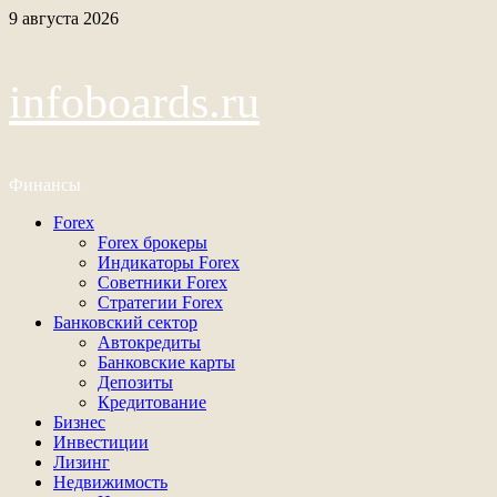
Перейти
9 августа 2026
к
содержимому
infoboards.ru
Финансы
Основное
Forex
меню
Forex брокеры
Индикаторы Forex
Советники Forex
Стратегии Forex
Банковский сектор
Автокредиты
Банковские карты
Депозиты
Кредитование
Бизнес
Инвестиции
Лизинг
Недвижимость