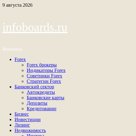
Перейти
9 августа 2026
к
содержимому
infoboards.ru
Финансы
Основное
Forex
меню
Forex брокеры
Индикаторы Forex
Советники Forex
Стратегии Forex
Банковский сектор
Автокредиты
Банковские карты
Депозиты
Кредитование
Бизнес
Инвестиции
Лизинг
Недвижимость
Ипотека