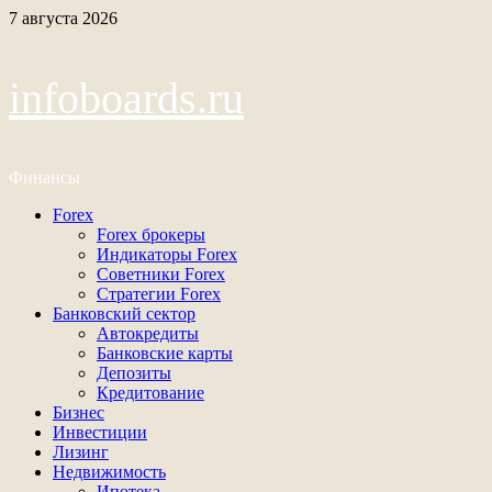
Перейти
7 августа 2026
к
содержимому
infoboards.ru
Финансы
Основное
Forex
меню
Forex брокеры
Индикаторы Forex
Советники Forex
Стратегии Forex
Банковский сектор
Автокредиты
Банковские карты
Депозиты
Кредитование
Бизнес
Инвестиции
Лизинг
Недвижимость
Ипотека